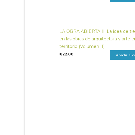
LA OBRA ABIERTA II. La idea de t
en las obras de arquitectura y arte e
territorio (Volumen II)
€
22.00
Añadir al c