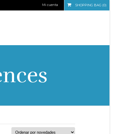
Mi cuenta
SHOPPING BAG (0)
ences