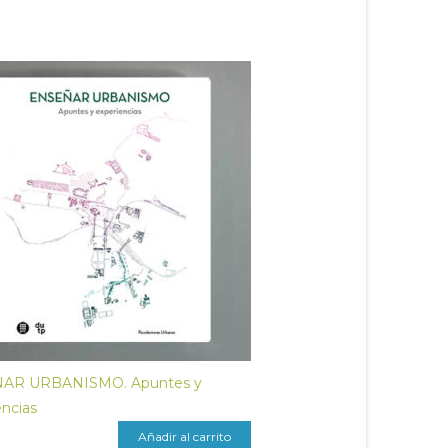
̃AR URBANISMO. Apuntes y
encias
Añadir al carrito