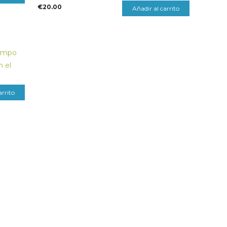
€
20.00
Añadir al carrito
iempo
n el
arrito