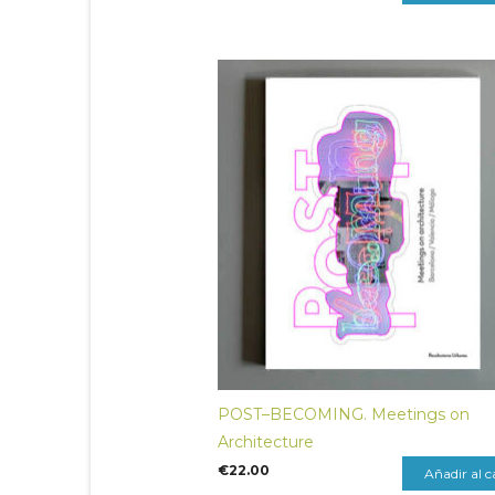
POST–BECOMING. Meetings on
Architecture
€
22.00
Añadir al c