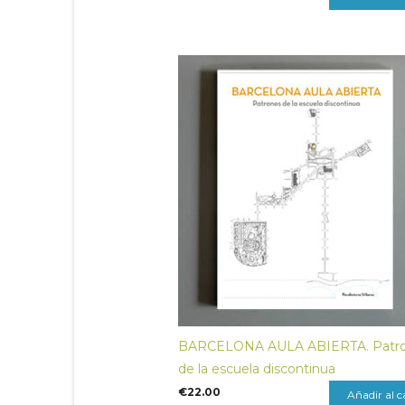
BARCELONA AULA ABIERTA. Patr
de la escuela discontinua
€
22.00
Añadir al c