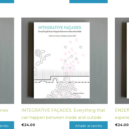
ones
INTEGRATIVE FAÇADES. Everything that
ENSEN
can happen between inside and outside
experi
€
24.00
€
24.00
arrito
Añadir al carrito