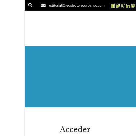
editorial@recolectoresurbanos.com
Acceder