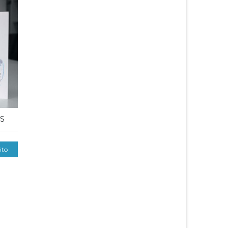
AS
ito