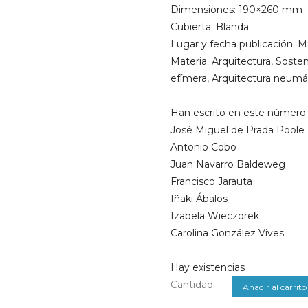
Dimensiones: 190×260 mm
Cubierta: Blanda
Lugar y fecha publicación: 
Materia: Arquitectura, Sosten
efímera, Arquitectura neumát
Han escrito en este número:
José Miguel de Prada Poole
Antonio Cobo
Juan Navarro Baldeweg
Francisco Jarauta
Iñaki Ábalos
Izabela Wieczorek
Carolina González Vives
Hay existencias
Cantidad
Añadir al carrito