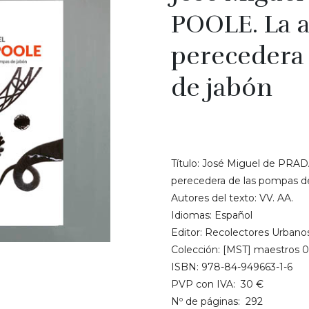
POOLE. La a
perecedera
de jabón
€
30.00
Título: José Miguel de PRA
perecedera de las pompas de
Autores del texto: VV. AA.
Idiomas: Español
Editor: Recolectores Urbanos
Colección: [MST] maestros 
ISBN: 978-84-949663-1-6
PVP con IVA: 30 €
Nº de páginas: 292