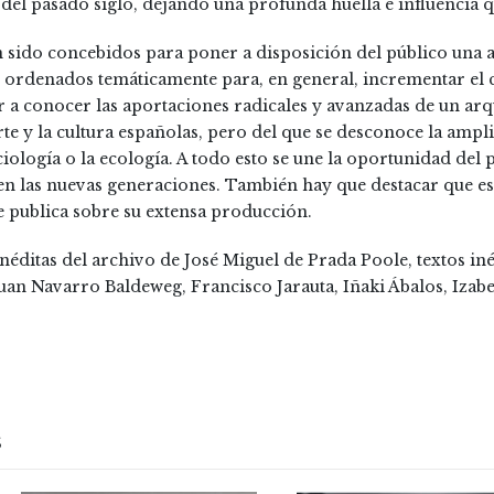
0 del pasado siglo, dejando una profunda huella e influencia qu
n sido concebidos para poner a disposición del público una a
 ordenados temáticamente para, en general, incrementar el 
dar a conocer las aportaciones radicales y avanzadas de un ar
rte y la cultura españolas, pero del que se desconoce la ampl
iología o la ecología. A todo esto se une la oportunidad del 
 en las nuevas generaciones. También hay que destacar que es
 publica sobre su extensa producción.
éditas del archivo de José Miguel de Prada Poole, textos inéd
uan Navarro Baldeweg, Francisco Jarauta, Iñaki Ábalos, Iza
S