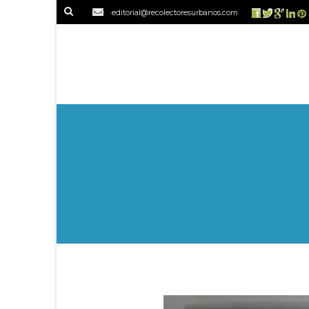
editorial@recolectoresurbanos.com