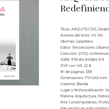
Redefiniend
€
22.00
Título: ARQUITECTAS, Redefi
Autores del texto: VV. AA.
Idiomas: Castellano
Editor: Recolectores Urbanos
Colección: [CSS] conference
ISBN: 978-84-941684-9-9
PVP con IVA: 22 €
Nº de páginas: 338
Dimensiones: 170×240 mm
Cubierta: Blanda
Lugar y fecha publicación: S
Materia: Arquitectura, Histori
Arte Contemporáneo, Profes
Han escrito en este número: