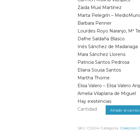
Zaida Muxí Martínez
Marta Pelegrín – MedioMund
Barbara Penner
Lourdes Royo Naranjo, Mª T
Dafne Saldaña Blasco
Inés Sánchez de Madariaga
Mara Sánchez Llorens
Patricia Santos Pedrosa
Eliana Sousa Santos
Martha Thorne
Elisa Valero – Elisa Valero Ar
Amelia Vilaplana de Miguel
Hay existencias
Cantidad
Añadir al carrito
SKU:
CSS04
Categoría:
Coleccion 