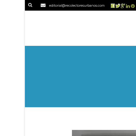
editorial@recolectoresurbanos.com