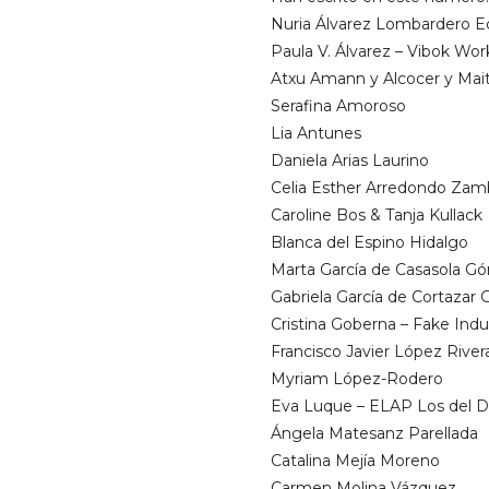
Nuria Álvarez Lombardero E
Paula V. Álvarez – Vibok Wor
Atxu Amann y Alcocer y Mai
Serafina Amoroso
Lia Antunes
Daniela Arias Laurino
Celia Esther Arredondo Zam
Caroline Bos & Tanja Kullack
Blanca del Espino Hidalgo
Marta García de Casasola G
Gabriela García de Cortazar G
Cristina Goberna – Fake Indu
Francisco Javier López River
Myriam López-Rodero
Eva Luque – ELAP Los del D
Ángela Matesanz Parellada
Catalina Mejía Moreno
Carmen Molina Vázquez