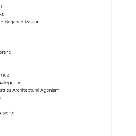
d.
ks
te Borjabad Pastor
brano
ómez
alleguillos
stries Architectural Agonism
a
esierto