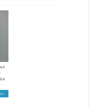
UNA
E
ERA
ito