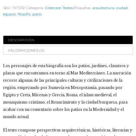
SKU:
TXT012
Categoría:
Coleccion Textos
Etiquetas:
arquitectura
,
ciudad
,
espacio
,
filosofia
,
patio
DESCRIPCIÓN
VALORACIONES (0)
Los personajes de esta biografía son los patios, jardines, claustros y
plazas que encontramos en torno al Mar Mediterráneo. La narración
recorre algunas de las principales culturas y civilizaciones de la
región, empezando por Sumeria en Mesopotamia, pasando por
Egipto y Creta, Micenas y Grecia, Roma, el islam medieval, el
monaquismo cristiano, el Renacimiento y la ciudad burguesa, para
acabar con un comentario sobre los patios en la Modernidad y el
mundo actual.
El texto compone perspectivas arquitectónicas, históricas, literarias y